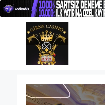
İçeriğe
atla