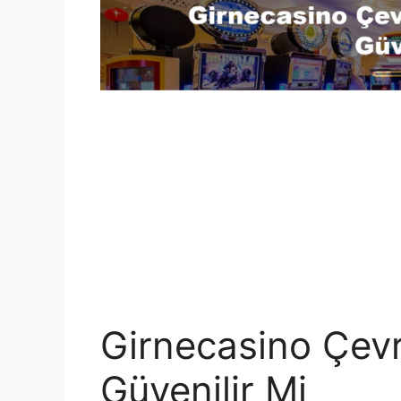
Girnecasino Çevr
Güvenilir Mi