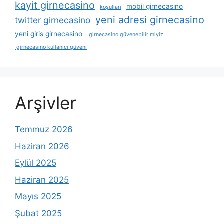
kayit girnecasino
mobil girnecasino
koşulları
yeni adresi girnecasino
twitter girnecasino
yeni giris girnecasino
girnecasino güvenebilir miyiz
girnecasino kullanıcı güveni
Arşivler
Temmuz 2026
Haziran 2026
Eylül 2025
Haziran 2025
Mayıs 2025
Şubat 2025