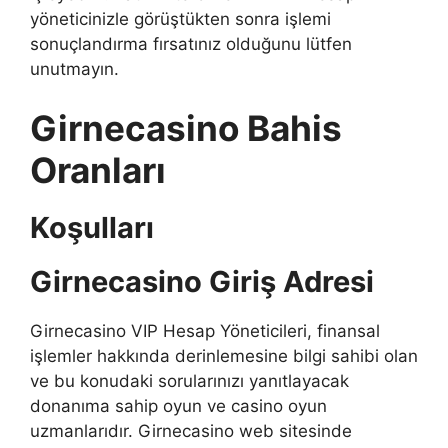
yöneticinizle görüştükten sonra işlemi
sonuçlandırma fırsatınız olduğunu lütfen
unutmayın.
Girnecasino Bahis
Oranları
Koşulları
Girnecasino Giriş Adresi
Girnecasino VIP Hesap Yöneticileri, finansal
işlemler hakkında derinlemesine bilgi sahibi olan
ve bu konudaki sorularınızı yanıtlayacak
donanıma sahip oyun ve casino oyun
uzmanlarıdır. Girnecasino web sitesinde