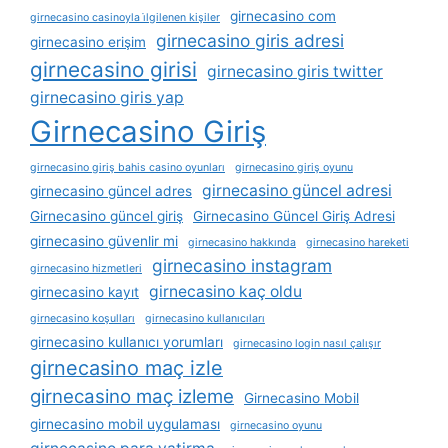
girnecasino com
girnecasino casinoyla i̇lgilenen kişiler
girnecasino giris adresi
girnecasino erişim
girnecasino girisi
girnecasino giris twitter
girnecasino giris yap
Girnecasino Giriş
girnecasino giriş bahis casino oyunları
girnecasino giriş oyunu
girnecasino güncel adresi
girnecasino güncel adres
Girnecasino güncel giriş
Girnecasino Güncel Giriş Adresi
girnecasino güvenlir mi
girnecasino hakkında
girnecasino hareketi
girnecasino instagram
girnecasino hizmetleri
girnecasino kaç oldu
girnecasino kayıt
girnecasino koşulları
girnecasino kullanıcıları
girnecasino kullanıcı yorumları
girnecasino login nasıl çalışır
girnecasino maç izle
girnecasino maç izleme
Girnecasino Mobil
girnecasino mobil uygulaması
girnecasino oyunu