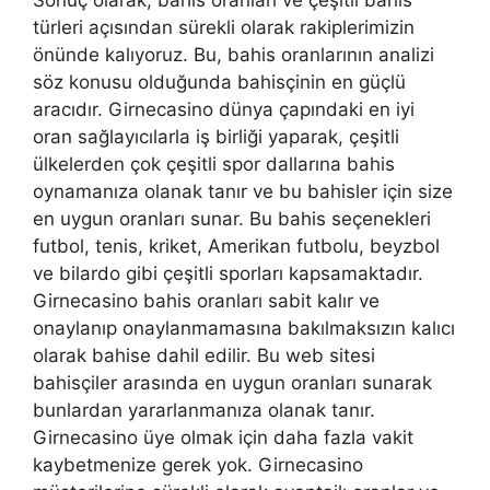
türleri açısından sürekli olarak rakiplerimizin
önünde kalıyoruz. Bu, bahis oranlarının analizi
söz konusu olduğunda bahisçinin en güçlü
aracıdır. Girnecasino dünya çapındaki en iyi
oran sağlayıcılarla iş birliği yaparak, çeşitli
ülkelerden çok çeşitli spor dallarına bahis
oynamanıza olanak tanır ve bu bahisler için size
en uygun oranları sunar. Bu bahis seçenekleri
futbol, ​​tenis, kriket, Amerikan futbolu, beyzbol
ve bilardo gibi çeşitli sporları kapsamaktadır.
Girnecasino bahis oranları sabit kalır ve
onaylanıp onaylanmamasına bakılmaksızın kalıcı
olarak bahise dahil edilir. Bu web sitesi
bahisçiler arasında en uygun oranları sunarak
bunlardan yararlanmanıza olanak tanır.
Girnecasino üye olmak için daha fazla vakit
kaybetmenize gerek yok. Girnecasino