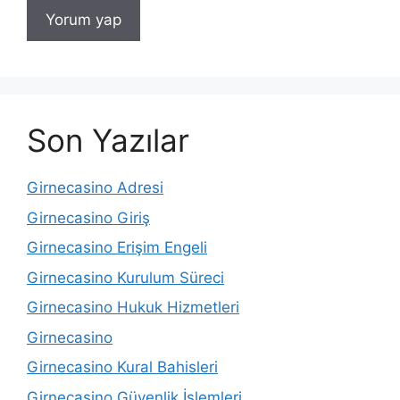
Son Yazılar
Girnecasino Adresi
Girnecasino Giriş
Girnecasino Erişim Engeli
Girnecasino Kurulum Süreci
Girnecasino Hukuk Hizmetleri
Girnecasino
Girnecasino Kural Bahisleri
Girnecasino Güvenlik İşlemleri