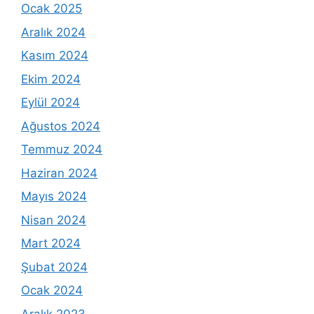
Ocak 2025
Aralık 2024
Kasım 2024
Ekim 2024
Eylül 2024
Ağustos 2024
Temmuz 2024
Haziran 2024
Mayıs 2024
Nisan 2024
Mart 2024
Şubat 2024
Ocak 2024
Aralık 2023