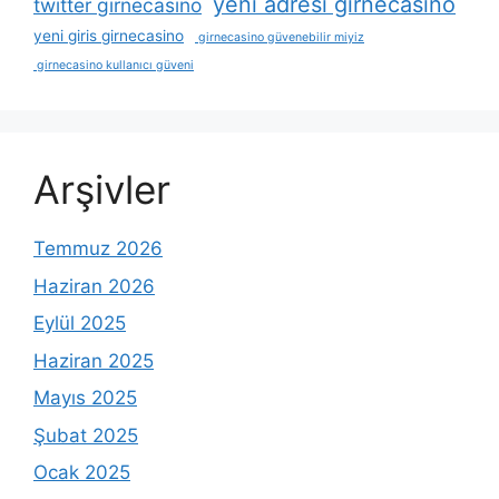
yeni adresi girnecasino
twitter girnecasino
yeni giris girnecasino
girnecasino güvenebilir miyiz
girnecasino kullanıcı güveni
Arşivler
Temmuz 2026
Haziran 2026
Eylül 2025
Haziran 2025
Mayıs 2025
Şubat 2025
Ocak 2025