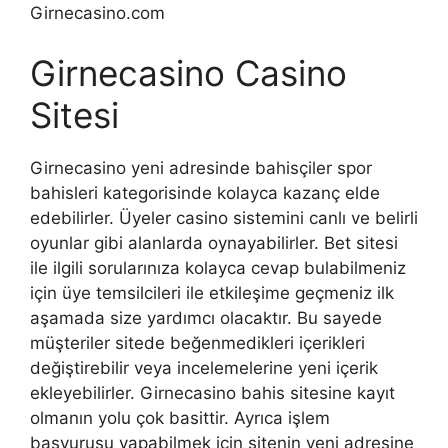
Girnecasino.com
Girnecasino Casino
Sitesi
Girnecasino yeni adresinde bahisçiler spor
bahisleri kategorisinde kolayca kazanç elde
edebilirler. Üyeler casino sistemini canlı ve belirli
oyunlar gibi alanlarda oynayabilirler. Bet sitesi
ile ilgili sorularınıza kolayca cevap bulabilmeniz
için üye temsilcileri ile etkileşime geçmeniz ilk
aşamada size yardımcı olacaktır. Bu sayede
müşteriler sitede beğenmedikleri içerikleri
değiştirebilir veya incelemelerine yeni içerik
ekleyebilirler. Girnecasino bahis sitesine kayıt
olmanın yolu çok basittir. Ayrıca işlem
başvurusu yapabilmek için sitenin yeni adresine