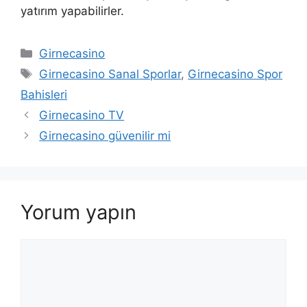
yatırım yapabilirler.
Kategoriler
Girnecasino
Etiketler
Girnecasino Sanal Sporlar
,
Girnecasino Spor
Bahisleri
Yazı
Girnecasino TV
dolaşımı
Girnecasino güvenilir mi
Yorum yapın
Yorum