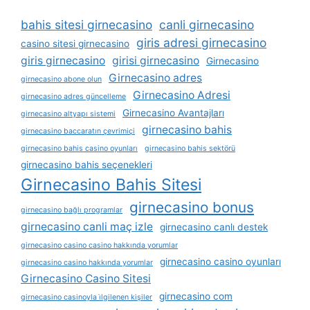
bahis sitesi girnecasino
canli girnecasino
giris adresi girnecasino
casino sitesi girnecasino
giris girnecasino
girisi girnecasino
Girnecasino
Girnecasino adres
girnecasino abone olun
Girnecasino Adresi
girnecasino adres güncelleme
Girnecasino Avantajları
girnecasino altyapı sistemi
girnecasino bahis
girnecasino baccaratın çevrimiçi
girnecasino bahis casino oyunları
girnecasino bahis sektörü
girnecasino bahis seçenekleri
Girnecasino Bahis Sitesi
girnecasino bonus
girnecasino bağlı programlar
girnecasino canli maç izle
girnecasino canlı destek
girnecasino casino casino hakkında yorumlar
girnecasino casino oyunları
girnecasino casino hakkında yorumlar
Girnecasino Casino Sitesi
girnecasino com
girnecasino casinoyla i̇lgilenen kişiler