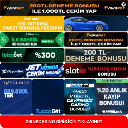
×
GIRNECASINO GİRİŞ İÇİN TIKLAYINIZ!