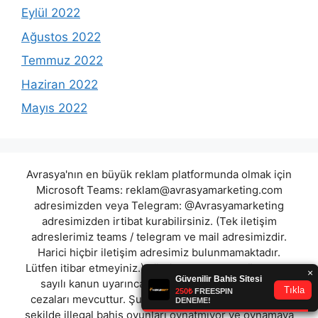
Eylül 2022
Ağustos 2022
Temmuz 2022
Haziran 2022
Mayıs 2022
Avrasya'nın en büyük reklam platformunda olmak için
Microsoft Teams:
reklam@avrasyamarketing.com
adresimizden veya Telegram: @Avrasyamarketing
adresimizden irtibat kurabilirsiniz. (Tek iletişim
adreslerimiz teams / telegram ve mail adresimizdir.
Harici hiçbir iletişim adresimiz bulunmamaktadır.
Lütfen itibar etmeyiniz.) Türkiye yasalarına göre 7258
sayılı kanun uyarınca yasa dışı bahis oynamanın
cezaları mevcuttur. Şu an bulunduğunuz site hiç bir
şekilde illegal bahis oyunları oynatmıyor ve oynamaya