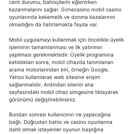
canlı durumu, bahisçilerin eğlenirken
kazanmalarını sağlar. Girnecasino mobil casino
oyunlarında kekemelik ve donma kazalarının
olmadığını da hatırlamakta fayda var.
Mobil uygulamayı kullanmak için öncelikle üyelik
işleminin tamamlanması ve ilk yatırımın
yapılması gerekmektedir. Üyelik programına
katıldıktan sonra, mobil cihazda tanımlanan
arama motorlarından biri, örneğin Google,
Yahoo kullanılarak web sitesine erişim
sağlanmalıdır. Ardından sitenin ana
sayfasındaki mobil cihaz simgesine tıklayarak
görünümü değiştirebilirsiniz.
Bundan sonrası kullanıcının ne yapacağına
bağlı. Doğrudan bahis ve casino oyunlarına
dahil olmak isteyenler oyunun başlığına