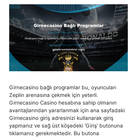
Girnecasino bağlı programlar bu, oyuncuları
Zeplin arenasına çekmek için yeterli.
Girnecasino Casino hesabına sahip olmanın
avantajlarından yararlanmak için ana sayfadaki
Girnecasino giriş adresinizi kullanarak giriş
yapmanız ve sağ üst köşedeki ‘Giriş’ butonuna
tıklamanız gerekmektedir. Bu butona