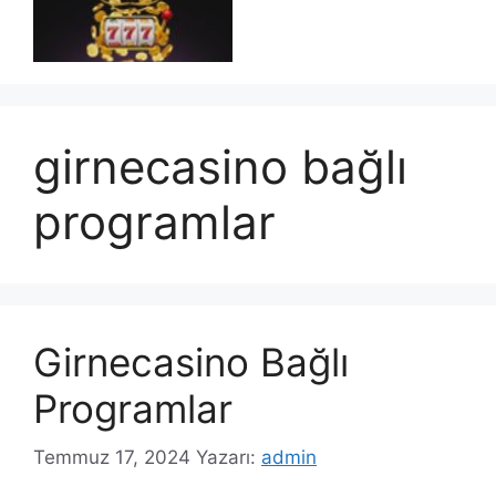
girnecasino bağlı
programlar
Girnecasino Bağlı
Programlar
Temmuz 17, 2024
Yazarı:
admin