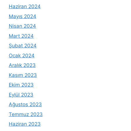
Haziran 2024
Mayıs 2024
Nisan 2024
Mart 2024
Şubat 2024
Ocak 2024
Aralık 2023
Kasım 2023
Ekim 2023
Eylül 2023
Ağustos 2023
Temmuz 2023
Haziran 2023