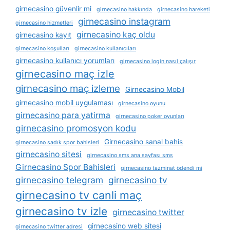
girnecasino güvenlir mi
girnecasino hakkında
girnecasino hareketi
girnecasino instagram
girnecasino hizmetleri
girnecasino kaç oldu
girnecasino kayıt
girnecasino koşulları
girnecasino kullanıcıları
girnecasino kullanıcı yorumları
girnecasino login nasıl çalışır
girnecasino maç izle
girnecasino maç izleme
Girnecasino Mobil
girnecasino mobil uygulaması
girnecasino oyunu
girnecasino para yatirma
girnecasino poker oyunları
girnecasino promosyon kodu
Girnecasino sanal bahis
girnecasino sadık spor bahisleri
girnecasino sitesi
girnecasino sms ana sayfası sms
Girnecasino Spor Bahisleri
girnecasino tazminat ödendi mi
girnecasino telegram
girnecasino tv
girnecasino tv canli maç
girnecasino tv izle
girnecasino twitter
girnecasino web sitesi
girnecasino twitter adresi