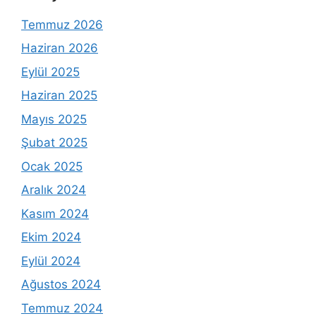
Temmuz 2026
Haziran 2026
Eylül 2025
Haziran 2025
Mayıs 2025
Şubat 2025
Ocak 2025
Aralık 2024
Kasım 2024
Ekim 2024
Eylül 2024
Ağustos 2024
Temmuz 2024