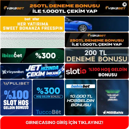
×
GIRNECASINO GİRİŞ İÇİN TIKLAYINIZ!