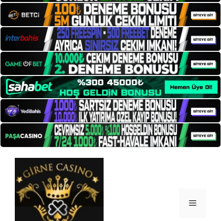
İçeriğe
atla
Menü