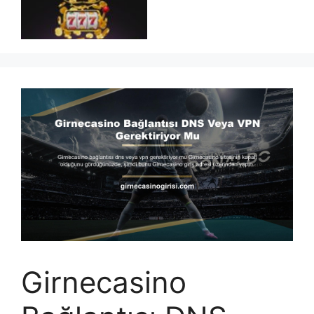
Girnecasino