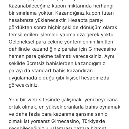
Kazanabileceğiniz kupon miktarında herhangi
bir sınırlama yoktur. Kazandığınız kupon tutarı
hesabınıza yüklenecektir. Hesapta parayı
gördükten sonra hiçbir şekilde dönüşüm olarak
temsil edilen işlemleri yapmanıza gerek yoktur.
Geleneksel para çekme yöntemlerinin limitleri
dahilinde kazandığınız paralar için Girnecasino
hemen para çekme talimatı vereceksiniz. Aynı
şekilde ücretsiz bahislerden kazandığımız
parayı da standart bahis kazandıran
uygulamada olduğu gibi kişisel hesabınızda
göreceksiniz.
Yeni bir web sitesinde çalışmak, yeni heyecana
ortak olmak, en yüksek oranlarla bahis oynamak
ve daha fazla para kazanma şansına sahip
olmak istiyorsanız Girnecasino, Türkiye’de
seçebileceğiniz uluslararası pazara hizmet