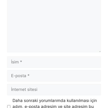
Yorum
İsim
E-
posta
İnternet
sitesi
Daha sonraki yorumlarımda kullanılması için
adım, e-posta adresim ve site adresim bu