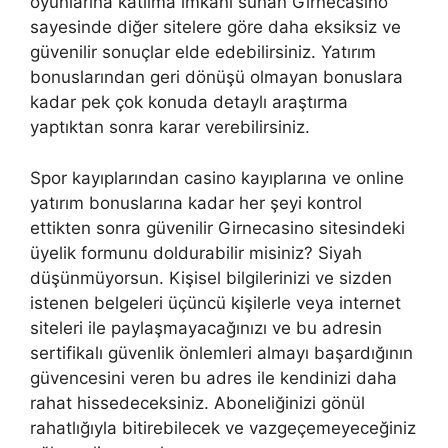
oyunlarına katılma imkanı sunan Girnecasino
sayesinde diğer sitelere göre daha eksiksiz ve
güvenilir sonuçlar elde edebilirsiniz. Yatırım
bonuslarından geri dönüşü olmayan bonuslara
kadar pek çok konuda detaylı araştırma
yaptıktan sonra karar verebilirsiniz.
Spor kayıplarından casino kayıplarına ve online
yatırım bonuslarına kadar her şeyi kontrol
ettikten sonra güvenilir Girnecasino sitesindeki
üyelik formunu doldurabilir misiniz? Siyah
düşünmüyorsun. Kişisel bilgilerinizi ve sizden
istenen belgeleri üçüncü kişilerle veya internet
siteleri ile paylaşmayacağınızı ve bu adresin
sertifikalı güvenlik önlemleri almayı başardığının
güvencesini veren bu adres ile kendinizi daha
rahat hissedeceksiniz. Aboneliğinizi gönül
rahatlığıyla bitirebilecek ve vazgeçemeyeceğiniz