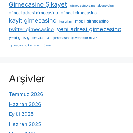
Girnecasino Şikayet
girnecasino şansı abone olun
güncel adresi girnecasino
güncel girnecasino
kayit girnecasino
mobil girnecasino
koşulları
yeni adresi girnecasino
twitter girnecasino
yeni giris girnecasino
girnecasino güvenebilir miyiz
girnecasino kullanıcı güveni
Arşivler
Temmuz 2026
Haziran 2026
Eylül 2025
Haziran 2025