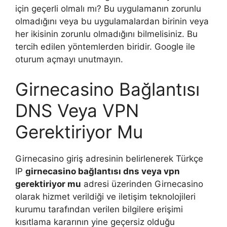
için geçerli olmalı mı? Bu uygulamanın zorunlu
olmadığını veya bu uygulamalardan birinin veya
her ikisinin zorunlu olmadığını bilmelisiniz. Bu
tercih edilen yöntemlerden biridir. Google ile
oturum açmayı unutmayın.
Girnecasino Bağlantısı
DNS Veya VPN
Gerektiriyor Mu
Girnecasino giriş adresinin belirlenerek Türkçe
IP
girnecasino bağlantısı dns veya vpn
gerektiriyor mu
adresi üzerinden Girnecasino
olarak hizmet verildiği ve iletişim teknolojileri
kurumu tarafından verilen bilgilere erişimi
kısıtlama kararının yine geçersiz olduğu