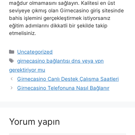
mağdur olmamasını sağlayın. Kalitesi en üst
seviyeye çıkmış olan Girnecasino giriş sitesinde
bahis işlemini gerçekleştirmek istiyorsanız
eğitim adımlarını dikkatli bir şekilde takip
etmelisiniz.
Kategoriler
Uncategorized
Etiketler
girnecasino bağlantısı dns veya vpn
gerektiriyor mu
Yazı
Girnecasino Canlı Destek Çalışma Saatleri
dolaşımı
Girnecasino Telefonuna Nasıl Bağlanır
Yorum yapın