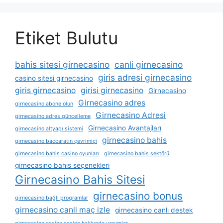
Etiket Bulutu
bahis sitesi girnecasino
canli girnecasino
giris adresi girnecasino
casino sitesi girnecasino
giris girnecasino
girisi girnecasino
Girnecasino
Girnecasino adres
girnecasino abone olun
Girnecasino Adresi
girnecasino adres güncelleme
Girnecasino Avantajları
girnecasino altyapı sistemi
girnecasino bahis
girnecasino baccaratın çevrimiçi
girnecasino bahis casino oyunları
girnecasino bahis sektörü
girnecasino bahis seçenekleri
Girnecasino Bahis Sitesi
girnecasino bonus
girnecasino bağlı programlar
girnecasino canli maç izle
girnecasino canlı destek