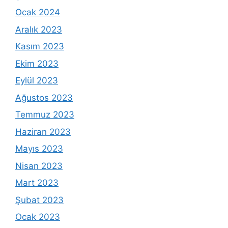
Ocak 2024
Aralık 2023
Kasım 2023
Ekim 2023
Eylül 2023
Ağustos 2023
Temmuz 2023
Haziran 2023
Mayıs 2023
Nisan 2023
Mart 2023
Şubat 2023
Ocak 2023