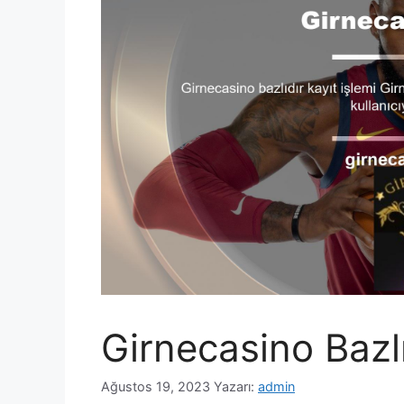
Girnecasino Bazlı
Ağustos 19, 2023
Yazarı:
admin