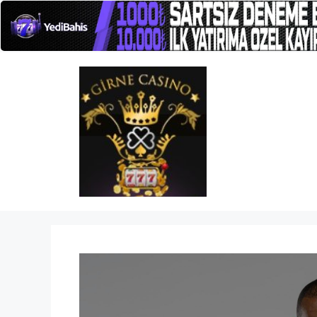
İçeriğe
atla