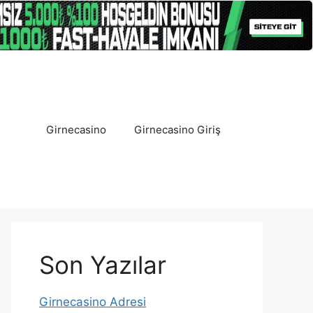
Girnecasino
Girnecasino Giriş
Son Yazılar
Girnecasino Adresi