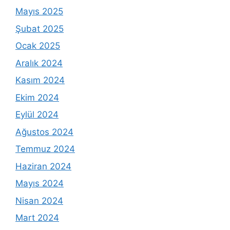
Mayıs 2025
Şubat 2025
Ocak 2025
Aralık 2024
Kasım 2024
Ekim 2024
Eylül 2024
Ağustos 2024
Temmuz 2024
Haziran 2024
Mayıs 2024
Nisan 2024
Mart 2024