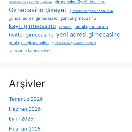
girnecasino üyelik koşulları
girnecasino çevrimiçi yardım
Girnecasino Şikayet
girnecasino şansı abone olun
güncel adresi girnecasino
güncel girnecasino
kayit girnecasino
mobil girnecasino
koşulları
yeni adresi girnecasino
twitter girnecasino
yeni giris girnecasino
girnecasino güvenebilir miyiz
girnecasino kullanıcı güveni
Arşivler
Temmuz 2026
Haziran 2026
Eylül 2025
Haziran 2025