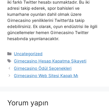
iki farklı Twitter hesabı sunmaktadır. Bu iki
adresi takip ederek, spor bahisleri ve
kumarhane oyunları dahil olmak üzere
Girnecasino yeniliklerini Twitter’da takip
edebilirsiniz. Ek olarak, oyun endüstrisi ile ilgili
güncellemeler hemen Girnecasino Twitter
hesabında yayınlanacaktır.
Kategoriler
Uncategorized
Etiketler
Girnecasino Hesap Kapatma Şikayeti
Yazı
Girnecasino Ödül Seçenekleri
dolaşımı
Girnecasino Web Sitesi Kapalı Mı
Yorum yapın