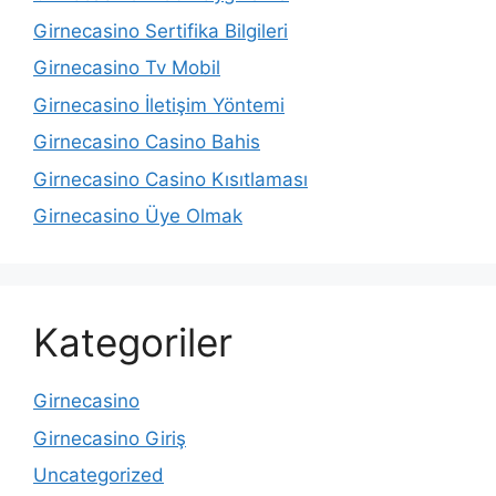
Girnecasino Sertifika Bilgileri
Girnecasino Tv Mobil
Girnecasino İletişim Yöntemi
Girnecasino Casino Bahis
Girnecasino Casino Kısıtlaması
Girnecasino Üye Olmak
Kategoriler
Girnecasino
Girnecasino Giriş
Uncategorized