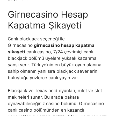
Girnecasino Hesap
Kapatma Şikayeti
Canlı blackjack seçeneği ile
Girnecasino
girnecasino hesap kapatma
şikayeti
canlı casino, 7/24 çevrimiçi canlı
blackjack bölümü üyelere yüksek kazanma
şansı verir. Türkiye’nin en büyük oyun alanına
sahip olmanın yanı sıra blackjack severlerin
buluştuğu yüzlerce canlı yayın var.
Blackjack ve Texas hold oyunları, rulet ve slot
makineleri sunar. Bu arada bakara
oynayabileceğiniz casino bölümü, Girnecasino
canlı casino bölümünden en kazançlı