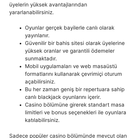
üyelerin yüksek avantajlarından
yararlanabilirsiniz.
Oyunlar gerçek bayilerle canlı olarak
yayınlanır.
Güvenilir bir bahis sitesi olarak üyelerine
yüksek oranlar ve garantili ödemeler
sunmaktadır.
Mobil uygulamaları ve web masaüstü
formatlarını kullanarak çevrimiçi oturum
açabilirsiniz.
Bu her zaman geniş bir repertuara sahip
canlı blackjack oyunlarını içerir.
Casino bölümüne girerek standart masa
limitleri ve bonus seçenekleri ile oyunlara
katılabilirsiniz.
Sadece popüler casino bölümünde mevcut olan