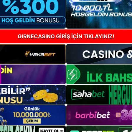
GIRNECASINO GİRİŞ İÇİN TIKLAYINIZ!