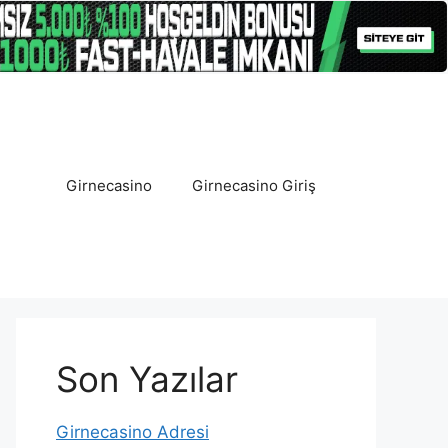
Girnecasino
Girnecasino Giriş
Son Yazılar
Girnecasino Adresi