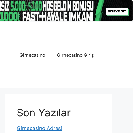
Girnecasino
Girnecasino Giriş
Son Yazılar
Girnecasino Adresi