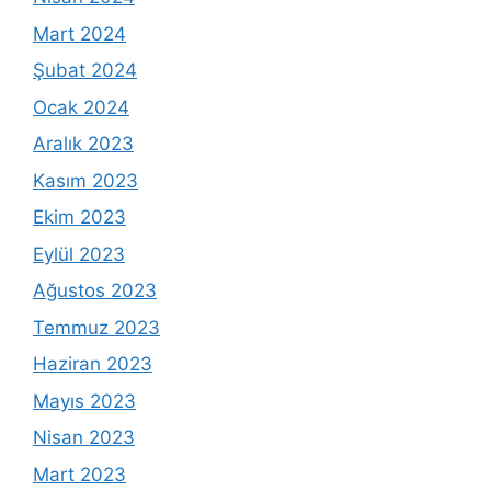
Mart 2024
Şubat 2024
Ocak 2024
Aralık 2023
Kasım 2023
Ekim 2023
Eylül 2023
Ağustos 2023
Temmuz 2023
Haziran 2023
Mayıs 2023
Nisan 2023
Mart 2023