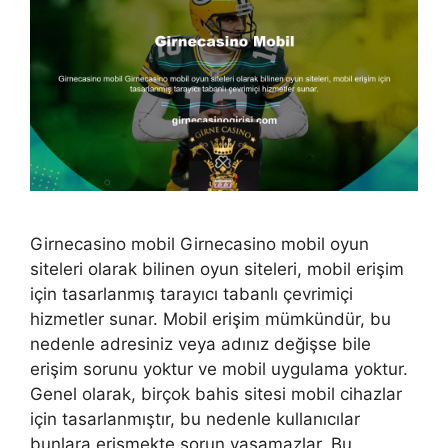
Girnecasino mobil Girnecasino mobil oyun
siteleri olarak bilinen oyun siteleri, mobil erişim
için tasarlanmış tarayıcı tabanlı çevrimiçi
hizmetler sunar. Mobil erişim mümkündür, bu
nedenle adresiniz veya adınız değişse bile
erişim sorunu yoktur ve mobil uygulama yoktur.
Genel olarak, birçok bahis sitesi mobil cihazlar
için tasarlanmıştır, bu nedenle kullanıcılar
bunlara erişmekte sorun yaşamazlar. Bu