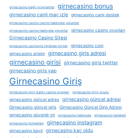
girnecasino bonus
girnecasino bağlı programlar
girnecasino canli maç izle
girnecasino canlı destek
girnecasino casino casino hakkında yorumlar
girnecasino casino oyunları
girnecasino casino hakkında yorumlar
Girnecasino Casino Sitesi
girnecasino com
girnecasino casinoyla i̇lgilenen kişiler
girnecasino giris adresi
girnecasino erişim
girnecasino girisi
girnecasino giris twitter
girnecasino giris yap
Girnecasino Giriş
girnecasino giriş bahis casino oyunları
girnecasino giriş oyunu
girnecasino güncel adresi
girnecasino güncel adres
Girnecasino güncel giriş
Girnecasino Güncel Giriş Adresi
girnecasino güvenlir mi
girnecasino hakkında
girnecasino hareketi
girnecasino instagram
girnecasino hizmetleri
girnecasino kaç oldu
girnecasino kayıt