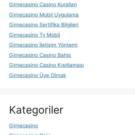
Girnecasino Casino Kuralları
Girnecasino Mobil Uygulama
Girnecasino Sertifika Bilgileri
Girnecasino Tv Mobil
Girnecasino İletişim Yöntemi
Girnecasino Casino Bahis
Girnecasino Casino Kısıtlaması
Girnecasino Üye Olmak
Kategoriler
Girnecasino