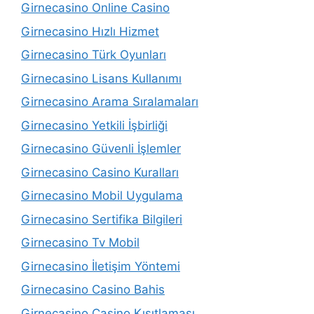
Girnecasino Online Casino
Girnecasino Hızlı Hizmet
Girnecasino Türk Oyunları
Girnecasino Lisans Kullanımı
Girnecasino Arama Sıralamaları
Girnecasino Yetkili İşbirliği
Girnecasino Güvenli İşlemler
Girnecasino Casino Kuralları
Girnecasino Mobil Uygulama
Girnecasino Sertifika Bilgileri
Girnecasino Tv Mobil
Girnecasino İletişim Yöntemi
Girnecasino Casino Bahis
Girnecasino Casino Kısıtlaması