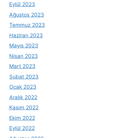
Eylül 2023
Ağustos 2023
Temmuz 2023
Haziran 2023
Mayıs 2023
Nisan 2023
Mart 2023
Şubat 2023
Ocak 2023
Aralık 2022
Kasım 2022
Ekim 2022
Eylül 2022