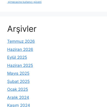
girnecasino kullanıcı güveni
Arşivler
Temmuz 2026
Haziran 2026
Eylül 2025
Haziran 2025
Mayıs 2025
Şubat 2025
Ocak 2025
Aralık 2024
Kasım 2024