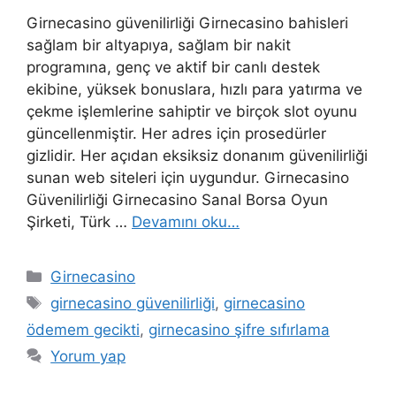
Girnecasino güvenilirliği Girnecasino bahisleri
sağlam bir altyapıya, sağlam bir nakit
programına, genç ve aktif bir canlı destek
ekibine, yüksek bonuslara, hızlı para yatırma ve
çekme işlemlerine sahiptir ve birçok slot oyunu
güncellenmiştir. Her adres için prosedürler
gizlidir. Her açıdan eksiksiz donanım güvenilirliği
sunan web siteleri için uygundur. Girnecasino
Güvenilirliği Girnecasino Sanal Borsa Oyun
Şirketi, Türk …
Devamını oku…
Kategoriler
Girnecasino
Etiketler
girnecasino güvenilirliği
,
girnecasino
ödemem gecikti
,
girnecasino şifre sıfırlama
Yorum yap