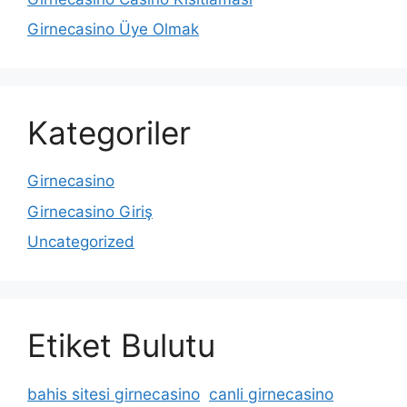
Girnecasino Üye Olmak
Kategoriler
Girnecasino
Girnecasino Giriş
Uncategorized
Etiket Bulutu
bahis sitesi girnecasino
canli girnecasino