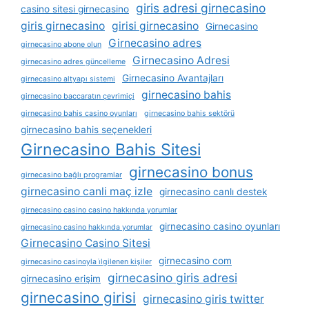
giris adresi girnecasino
casino sitesi girnecasino
giris girnecasino
girisi girnecasino
Girnecasino
Girnecasino adres
girnecasino abone olun
Girnecasino Adresi
girnecasino adres güncelleme
Girnecasino Avantajları
girnecasino altyapı sistemi
girnecasino bahis
girnecasino baccaratın çevrimiçi
girnecasino bahis casino oyunları
girnecasino bahis sektörü
girnecasino bahis seçenekleri
Girnecasino Bahis Sitesi
girnecasino bonus
girnecasino bağlı programlar
girnecasino canli maç izle
girnecasino canlı destek
girnecasino casino casino hakkında yorumlar
girnecasino casino oyunları
girnecasino casino hakkında yorumlar
Girnecasino Casino Sitesi
girnecasino com
girnecasino casinoyla i̇lgilenen kişiler
girnecasino giris adresi
girnecasino erişim
girnecasino girisi
girnecasino giris twitter