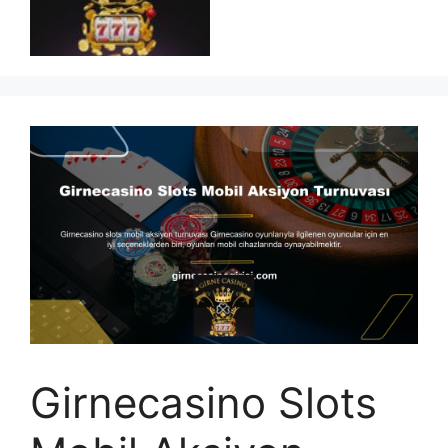
Girnecasino Slots