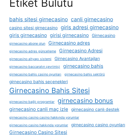
Etiket Bulutu
bahis sitesi girnecasino
canli girnecasino
giris adresi girnecasino
casino sitesi girnecasino
giris girnecasino
girisi girnecasino
Girnecasino
Girnecasino adres
girnecasino abone olun
Girnecasino Adresi
girnecasino adres güncelleme
Girnecasino Avantajları
girnecasino altyapı sistemi
girnecasino bahis
girnecasino baccaratın çevrimiçi
girnecasino bahis casino oyunları
girnecasino bahis sektörü
girnecasino bahis seçenekleri
Girnecasino Bahis Sitesi
girnecasino bonus
girnecasino bağlı programlar
girnecasino canli maç izle
girnecasino canlı destek
girnecasino casino casino hakkında yorumlar
girnecasino casino oyunları
girnecasino casino hakkında yorumlar
Girnecasino Casino Sitesi