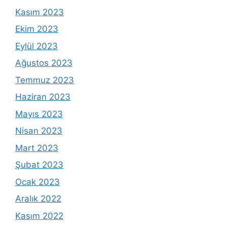
Kasım 2023
Ekim 2023
Eylül 2023
Ağustos 2023
Temmuz 2023
Haziran 2023
Mayıs 2023
Nisan 2023
Mart 2023
Şubat 2023
Ocak 2023
Aralık 2022
Kasım 2022