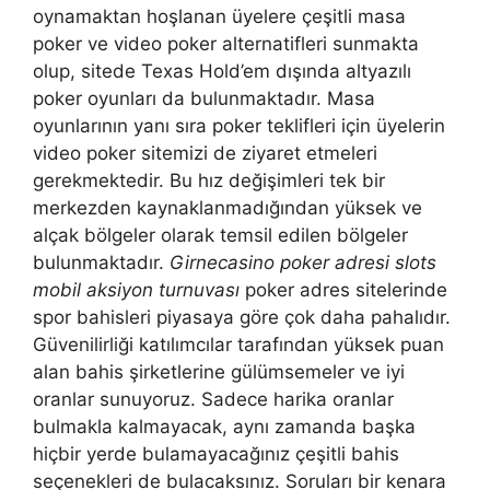
oynamaktan hoşlanan üyelere çeşitli masa
poker ve video poker alternatifleri sunmakta
olup, sitede Texas Hold’em dışında altyazılı
poker oyunları da bulunmaktadır. Masa
oyunlarının yanı sıra poker teklifleri için üyelerin
video poker sitemizi de ziyaret etmeleri
gerekmektedir. Bu hız değişimleri tek bir
merkezden kaynaklanmadığından yüksek ve
alçak bölgeler olarak temsil edilen bölgeler
bulunmaktadır.
Girnecasino poker adresi slots
mobil aksiyon turnuvası
poker adres sitelerinde
spor bahisleri piyasaya göre çok daha pahalıdır.
Güvenilirliği katılımcılar tarafından yüksek puan
alan bahis şirketlerine gülümsemeler ve iyi
oranlar sunuyoruz. Sadece harika oranlar
bulmakla kalmayacak, aynı zamanda başka
hiçbir yerde bulamayacağınız çeşitli bahis
seçenekleri de bulacaksınız. Soruları bir kenara