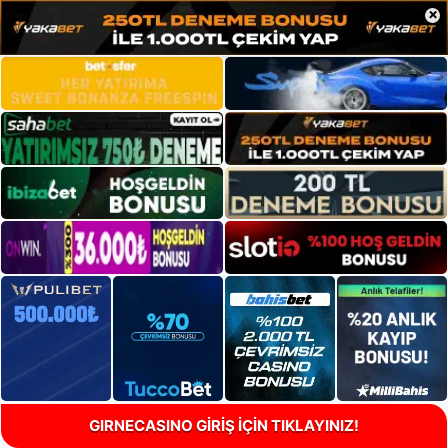
×
GIRNECASINO GİRİŞ İÇİN TIKLAYINIZ!