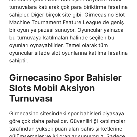
turnuvalara katılarak çok para biriktirme fırsatına
sahipler. Diğer birçok site gibi, Girnecasino Slot
Machine Tournament Feature League de geniş
bir oyun yelpazesi sunuyor. Oyuncular yalnızca
bu turnuvaya katılmaları halinde seçilen bu
oyunları oynayabilirler. Temel olarak tüm
oyuncular sitede slot oyunlarına katılma fırsatına
sahiptir.
Girnecasino Spor Bahisler
Slots Mobil Aksiyon
Turnuvası
Girnecasino sitesindeki spor bahisleri piyasaya
göre çok daha pahalıdır. Güvenilirliği katılımcılar
tarafından yüksek puan alan bahis şirketlerine
gülümsemeler ve iyi oranlar sunuyoruz. Sadece