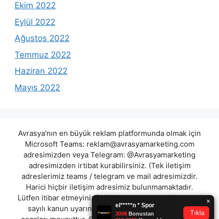
Ekim 2022
Eylül 2022
Ağustos 2022
Temmuz 2022
Haziran 2022
Mayıs 2022
Avrasya'nın en büyük reklam platformunda olmak için
Microsoft Teams:
reklam@avrasyamarketing.com
adresimizden veya Telegram: @Avrasyamarketing
adresimizden irtibat kurabilirsiniz. (Tek iletişim
adreslerimiz teams / telegram ve mail adresimizdir.
Harici hiçbir iletişim adresimiz bulunmamaktadır.
Lütfen itibar etmeyiniz.) Türkiye yasalarına göre 7258
sayılı kanun uyarınca yasa dışı bahis oynamanın