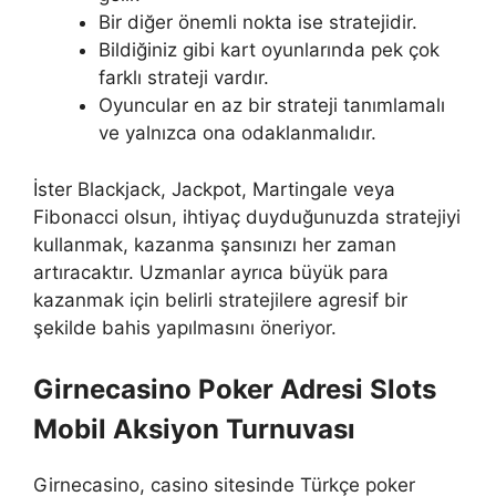
Bir diğer önemli nokta ise stratejidir.
Bildiğiniz gibi kart oyunlarında pek çok
farklı strateji vardır.
Oyuncular en az bir strateji tanımlamalı
ve yalnızca ona odaklanmalıdır.
İster Blackjack, Jackpot, Martingale veya
Fibonacci olsun, ihtiyaç duyduğunuzda stratejiyi
kullanmak, kazanma şansınızı her zaman
artıracaktır. Uzmanlar ayrıca büyük para
kazanmak için belirli stratejilere agresif bir
şekilde bahis yapılmasını öneriyor.
Girnecasino Poker Adresi Slots
Mobil Aksiyon Turnuvası
Girnecasino, casino sitesinde Türkçe poker