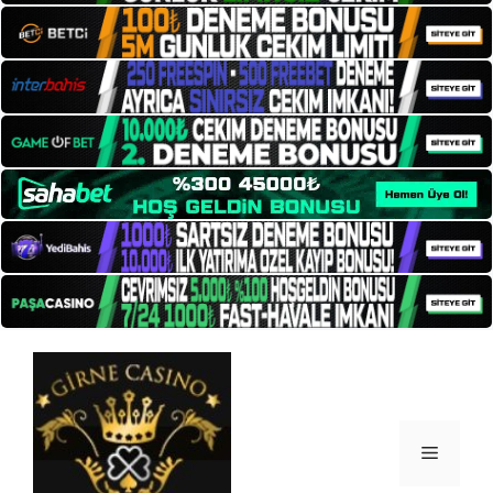
İçeriğe
atla
Menü