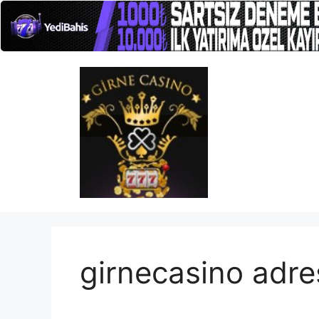
İçeriğe
atla
girnecasino adre