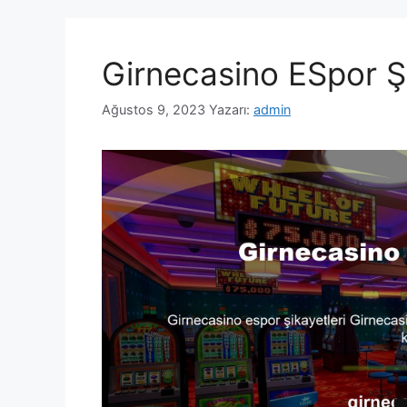
Girnecasino ESpor Şi
Ağustos 9, 2023
Yazarı:
admin