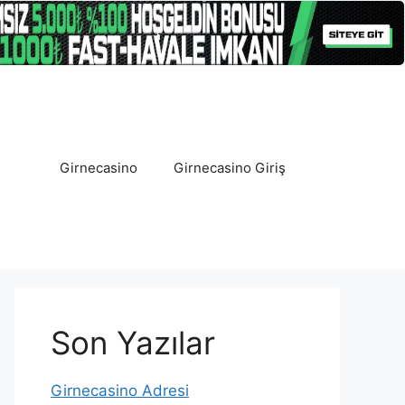
Girnecasino
Girnecasino Giriş
Son Yazılar
Girnecasino Adresi