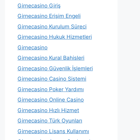
Girnecasino Giriş
Girnecasino Erişim Engeli
Girnecasino Kurulum Süreci
Girnecasino Hukuk Hizmetleri
Girnecasino
Girnecasino Kural Bahisleri
Girnecasino Güvenlik İşlemleri
Girnecasino Casino Sistemi
Girnecasino Poker Yardımı
Girnecasino Online Casino
Girnecasino Hızlı Hizmet
Girnecasino Türk Oyunları
Girnecasino Lisans Kullanımı