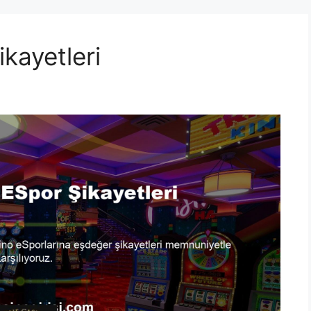
kayetleri